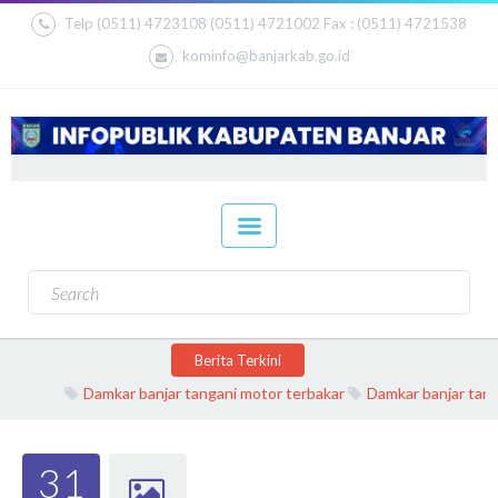
Telp (0511) 4723108 (0511) 4721002 Fax : (0511) 4721538
kominfo@banjarkab.go.id
Berita Terkini
Damkar banjar tangani motor terbakar
Damkar banjar tangani
31