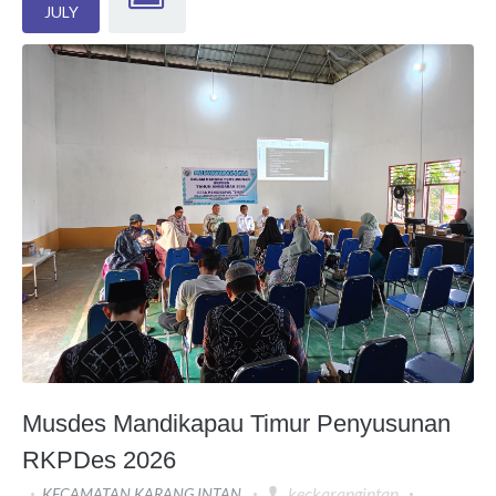
JULY
Musdes Mandikapau Timur Penyusunan
RKPDes 2026
,
keckarangintan
KECAMATAN KARANG INTAN