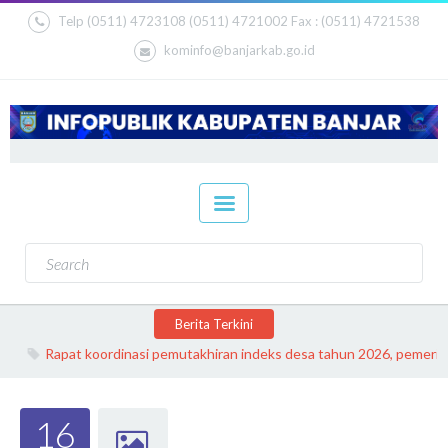
Telp (0511) 4723108 (0511) 4721002 Fax : (0511) 4721538
kominfo@banjarkab.go.id
Berita Terkini
Rapat koordinasi pemutakhiran indeks desa tahun 2026, pemerintah 
16