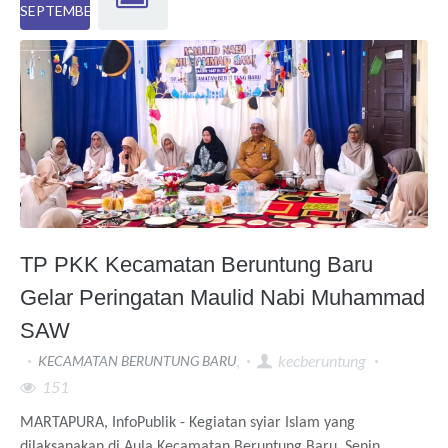
SEPTEMBER
TP PKK Kecamatan Beruntung Baru
Gelar Peringatan Maulid Nabi Muhammad
SAW
,
kecberuntung
KECAMATAN BERUNTUNG BARU
151
MARTAPURA, InfoPublik - Kegiatan syiar Islam yang
dilaksanakan di Aula Kecamatan Beruntung Baru, Senin