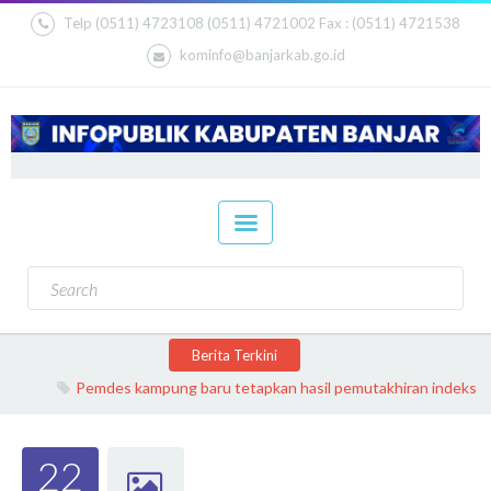
Telp (0511) 4723108 (0511) 4721002 Fax : (0511) 4721538
kominfo@banjarkab.go.id
Berita Terkini
Pemdes kampung baru tetapkan hasil pemutakhiran indeks des
22