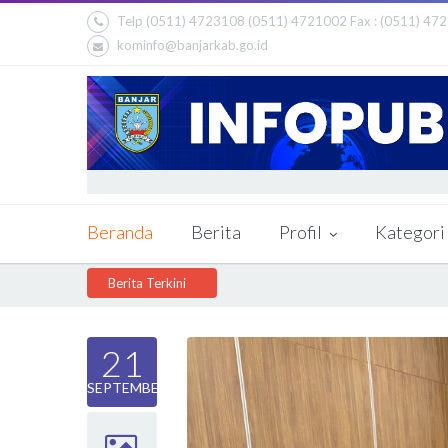
Telp (0511) 4723108 (0511) 4721002 Fax : (0511) 47
kominfo@banjarkab.go.id
Beranda
Berita
Profil
Kategori
Berita Terkini
21
SEPTEMBER