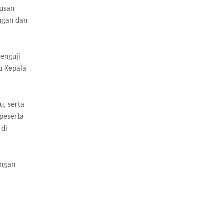
rusan
angan dan
enguji
u Kepala
u, serta
peserta
 di
ingan