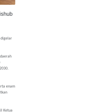
ishub
digelar
 daerah
)
2030.
erta enam
atkan
il Ketua