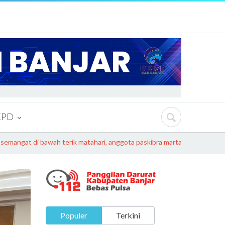
KPD
at di bawah terik matahari, anggota paskibra martapura barat mantap
Populer
Terkini