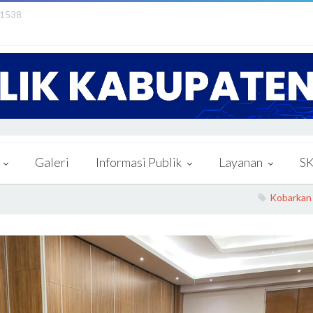
21538
Galeri
Informasi Publik
Layanan
S
Kobarkan semang